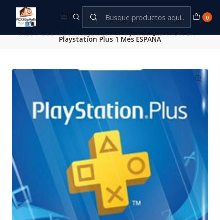
Este es el texto del slide
Leer más
0
Inicio
CODIGOS
PlayStation
PlayStation ESPAÑA PSN
Playstation Plus 1 Mes ESPAÑA