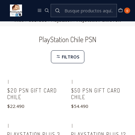
Este es el texto del slide
Leer más
0
Inicio
CODIGOS
PlayStation
PlayStation Chile PSN
PlayStation Chile PSN
FILTROS
|
|
No disponible
No disponible
$20 PSN GIFT CARD
$50 PSN GIFT CARD
CHILE
CHILE
$22.490
$54.490
|
|
No disponible
No disponible
PLAYSTATION PLUS 3
PLAYSTATION PLUS 12