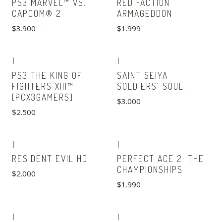
PS3 MARVEL™ VS.
RED FACTION
CAPCOM® 2
ARMAGEDDON
$3.900
$1.999
|
|
Agotado
PS3 THE KING OF
SAINT SEIYA
FIGHTERS XIII™
SOLDIERS' SOUL
[PCX3GAMERS]
$3.000
$2.500
|
|
No disponible
RESIDENT EVIL HD
PERFECT ACE 2: THE
CHAMPIONSHIPS
$2.000
$1.990
|
|