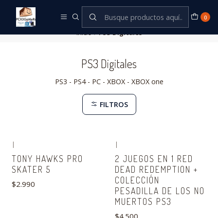
Este es el texto del slide
Leer más
0
Inicio
PS3 Digitales
PS3 Digitales
PS3 - PS4 - PC - XBOX - XBOX one
FILTROS
|
|
TONY HAWKS PRO
2 JUEGOS EN 1 RED
SKATER 5
DEAD REDEMPTION +
COLECCIÓN
$2.990
PESADILLA DE LOS NO
MUERTOS PS3
$4.500