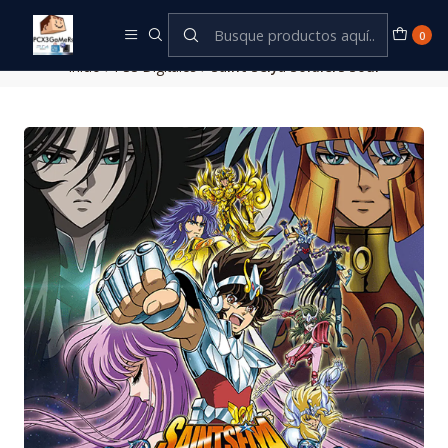
Este es el texto del slide
Leer más
0
Inicio
PS3 Digitales
Saint Seiya Soldiers Soul