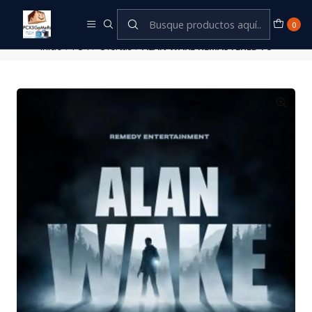
Este es el texto del slide
Leer más
0
Inicio
PS4
Ofertas
ALAN WAKE REMASTERED PS