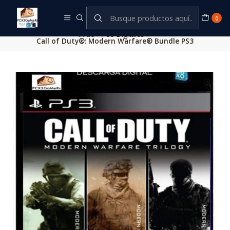
Este es el texto del slide
Leer más
0
Inicio
PS3 Digitales
Call of Duty®: Modern Warfare® Bundle PS3