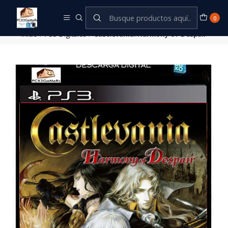
Este es el texto del slide
Leer más
0
Inicio
PS3 Digitales
Castlevania: Harmony of Despair