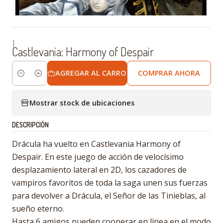
|
Castlevania: Harmony of Despair
AGREGAR AL CARRO
COMPRAR AHORA
Cantidad
Mostrar stock de ubicaciones
DESCRIPCIÓN
Drácula ha vuelto en Castlevania Harmony of
Despair. En este juego de acción de velocísimo
desplazamiento lateral en 2D, los cazadores de
vampiros favoritos de toda la saga unen sus fuerzas
para devolver a Drácula, el Señor de las Tinieblas, al
sueño eterno.
Hasta 6 amigos pueden cooperar en línea en el modo