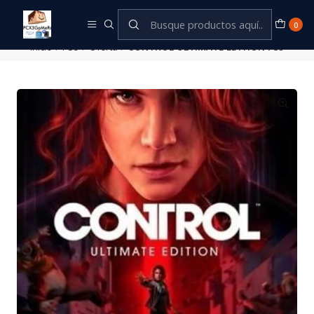
Este es el texto del slide
Leer más
0
Inicio
PS5
Oferta
CONTROL ULTIMATE EDITION PS5