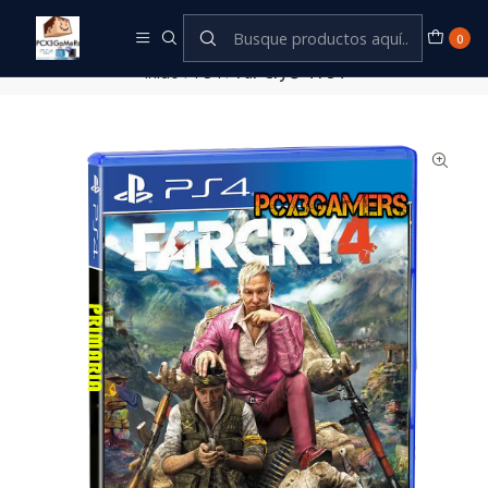
Este es el texto del slide
Leer más
0
Inicio
PS4
Far Cry® 4 PS4