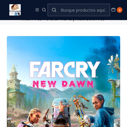
Este es el texto del slide
Leer más
0
Inicio
PS5
Oferta
Far Cry: New Dawn PS5