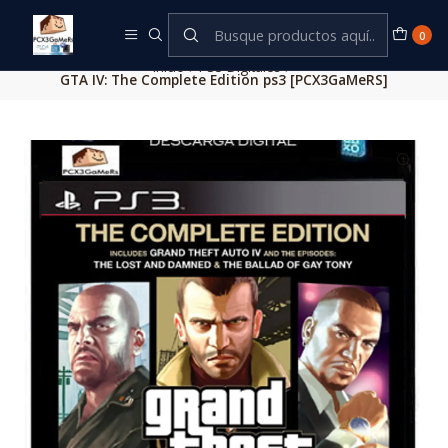
Este es el texto del slide
Leer más
0
Inicio
PS3 Digitales
GTA IV: The Complete Edition ps3 [PCX3GaMeRS]