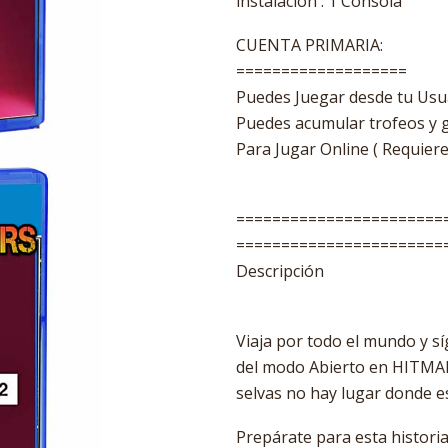
instalacion : 1 Consola
CUENTA PRIMARIA:
===================
Puedes Juegar desde tu Usua
Puedes acumular trofeos y 
Para Jugar Online ( Requier
=======================
=======================
Descripción
Viaja por todo el mundo y síg
del modo Abierto en HITMAN™
selvas no hay lugar donde e
Prepárate para esta historia