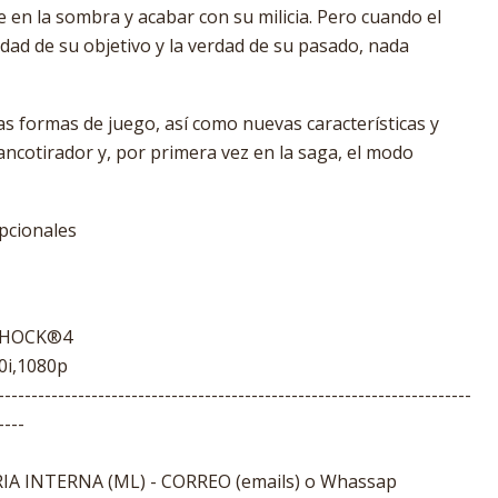
te en la sombra y acabar con su milicia. Pero cuando el
dad de su objetivo y la verdad de su pasado, nada
 formas de juego, así como nuevas características y
ancotirador y, por primera vez en la saga, el modo
pcionales
LSHOCK®4
0i,1080p
-----------------------------------------------------------------------
----
A INTERNA (ML) - CORREO (emails) o Whassap