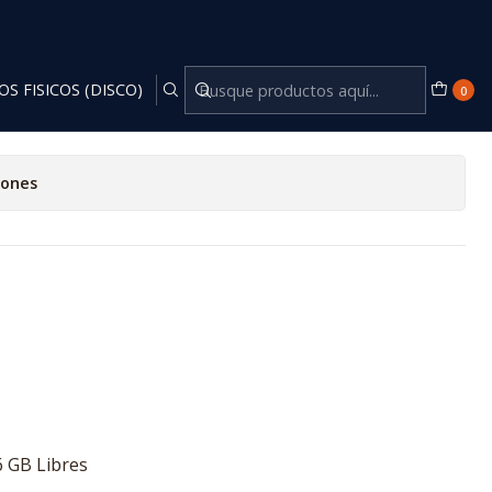
OS FISICOS (DISCO)
0
iones
6 GB Libres