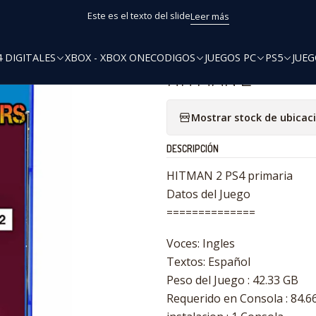
Inicio
PS4
HITMAN 2
Este es el texto del slide
Leer más
4 DIGITALES
XBOX - XBOX ONE
CODIGOS
JUEGOS PC
PS5
JUEG
|
HITMAN 2
Mostrar stock de ubicac
DESCRIPCIÓN
HITMAN 2 PS4 primaria
Datos del Juego
==============
Voces: Ingles
Textos: Español
Peso del Juego : 42.33 GB
Requerido en Consola : 84.6