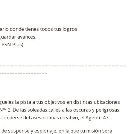
rio donde tienes todos tus logros
guardar avances.
e PSN Plus)
===============================================
==================
ueles la pista a tus objetivos en distintas ubicaciones
 2. De las soleadas calles a las oscuras y peligrosas
sconderse del asesino más creativo, el Agente 47.
 de suspense y espionaje, en la que tu misión será