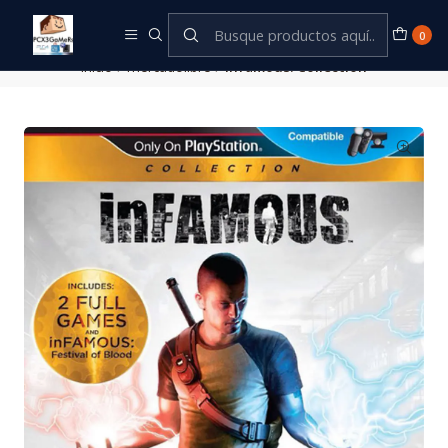
Este es el texto del slide
Leer más
0
Inicio
mercadolibre
Infamous: Collection