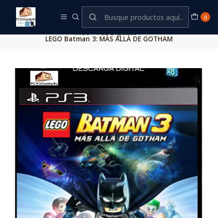
Este es el texto del slide
Leer más
0
Inicio
PS3 Digitales
LEGO Batman 3: MÁS ALLÁ DE GOTHAM