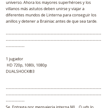
universo. Ahora los mayores superhéroes y los
villanos más astutos deben unirse y viajar a
diferentes mundos de Linterna para conseguir los
anillos y detener a Brainiac antes de que sea tarde.
------------------------------------------------------------------
------------------------------------------------------------------
-------------
1 jugador
HD 720p, 1080i, 1080p
DUALSHOCK®3
------------------------------------------------------------------
------------------------------------------------------------------
-------------
Se Entrega por mensajeria interna ML , O uds lo