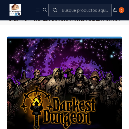
Este es el texto del slide
Leer más
0
Inicio
PS4
DARKEST DUNGEON ANCESTRAL EDITION PS4