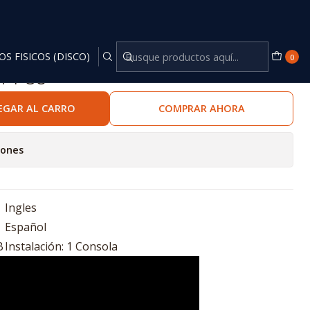
OS FISICOS (DISCO)
0
T PS5
EGAR AL CARRO
COMPRAR AHORA
iones
Ingles
Español
B
Instalación: 1 Consola