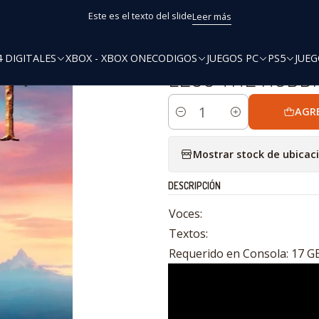
Inicio
PS5
Oferta
LEGO THE HOBBIT PS5
Este es el texto del slide
Leer más
4 DIGITALES
XBOX - XBOX ONE
CODIGOS
JUEGOS PC
PS5
JUEG
|
LEGO THE HOBBI
AGR
Cantidad
Mostrar stock de ubicac
DESCRIPCIÓN
Voces:
Textos:
Requerido en Consola: 17 G