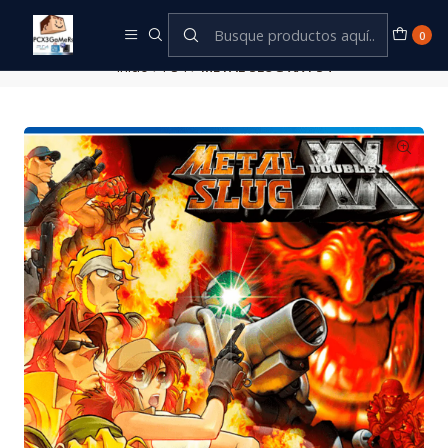
Este es el texto del slide
Leer más
0
Inicio
PS4
METAL SLUG XX PS4