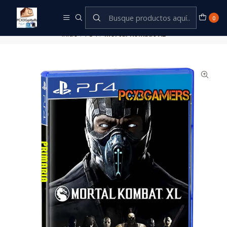
Este es el texto del slide
Leer más
0
Inicio
PS4
Mortal Kombat XL