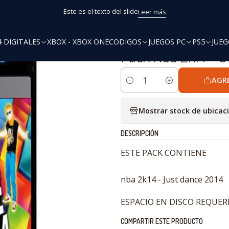
Inicio
PS3 Digitales
Pack Nba 2k14 - Just Dance 2014
Este es el texto del slide
Leer más
4 DIGITALES
XBOX - XBOX ONE
CODIGOS
JUEGOS PC
PS5
JUEG
|
Pack Nba 2k14 - J
AGR
Cantidad
Mostrar stock de ubicac
DESCRIPCIÓN
ESTE PACK CONTIENE
nba 2k14 - Just dance 2014
ESPACIO EN DISCO REQUERI
COMPARTIR ESTE PRODUCTO