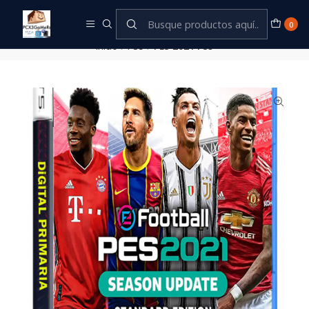
Este es el texto del slide
Leer más
0
Inicio
PS5
PES 2021 PS5