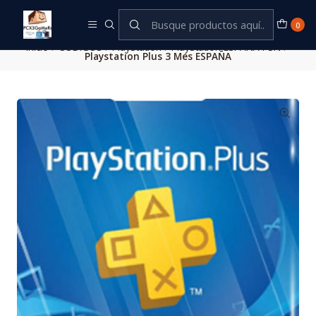
Este es el texto del slide
Leer más
0
Inicio
CODIGOS
PlayStation
PlayStation ESPAÑA PSN
Playstation Plus 3 Mes ESPAÑA