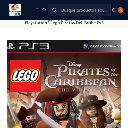
Este es el texto del slide
Leer más
0
Inicio
mercadolibre
Playstation3 Lego Piratas Del Caribe Ps3