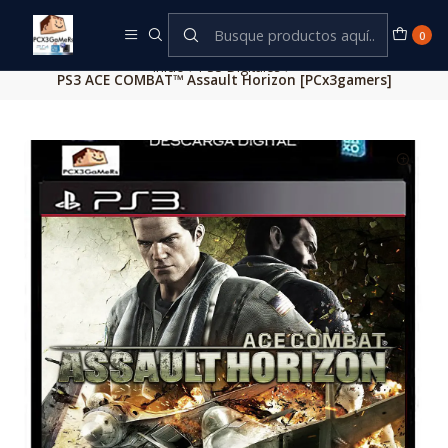
Este es el texto del slide
Leer más
0
Inicio
PS3 Digitales
PS3 ACE COMBAT™ Assault Horizon [PCx3gamers]