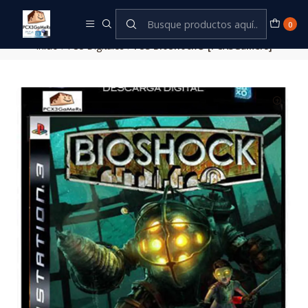
Este es el texto del slide
Leer más
0
Inicio
PS3 Digitales
PS3 BioShock® [PCX3GaMers]