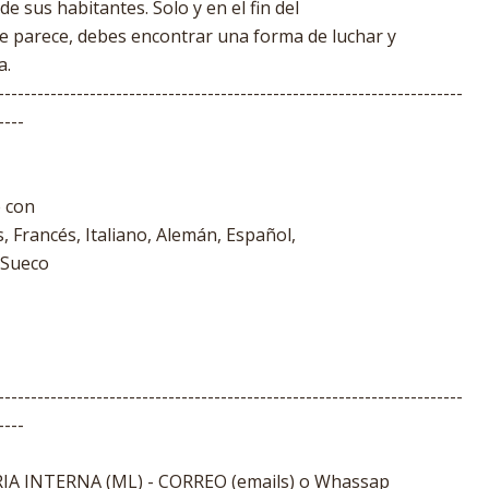
de sus habitantes. Solo y en el fin del
e parece, debes encontrar una forma de luchar y
a.
-----------------------------------------------------------------------
----
e con
s, Francés, Italiano, Alemán, Español,
 Sueco
-----------------------------------------------------------------------
----
A INTERNA (ML) - CORREO (emails) o Whassap