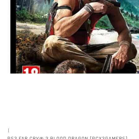
|
PS3 FAR CRY® 3 BLOOD DRAGON [PCX3GAMERS]