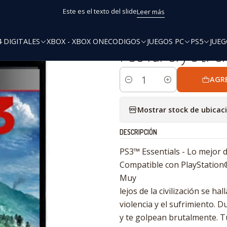
Inicio
PS3 Digitales
PS3 Far Cry 3 [PCXGaMeRS]
Este es el texto del slide
Leer más
4 DIGITALES
XBOX - XBOX ONE
CODIGOS
JUEGOS PC
PS5
JUEG
|
PS3 Far Cry 3 [P
AGR
Cantidad
Mostrar stock de ubicac
DESCRIPCIÓN
PS3™ Essentials - Lo mejor 
Compatible con PlayStation
Muy
lejos de la civilización se h
violencia y el sufrimiento. 
y te golpean brutalmente. T