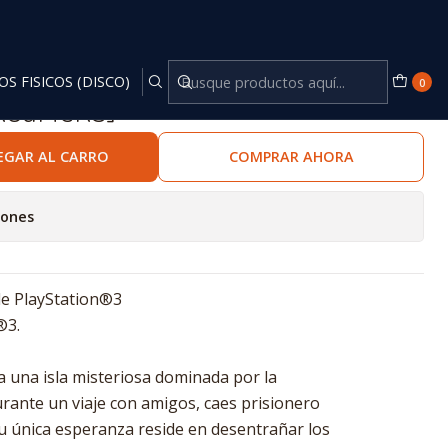
OS FISICOS (DISCO)
0
CXGaMeRS]
EGAR AL CARRO
COMPRAR AHORA
iones
de PlayStation®3
®3.
alla una isla misteriosa dominada por la
Durante un viaje con amigos, caes prisionero
u única esperanza reside en desentrañar los