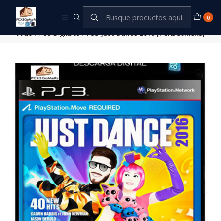
Este es el texto del slide
Leer más
0
Inicio
PS3 Digitales
PS3 Just Dance 2016 [PCX3GaMeRs]