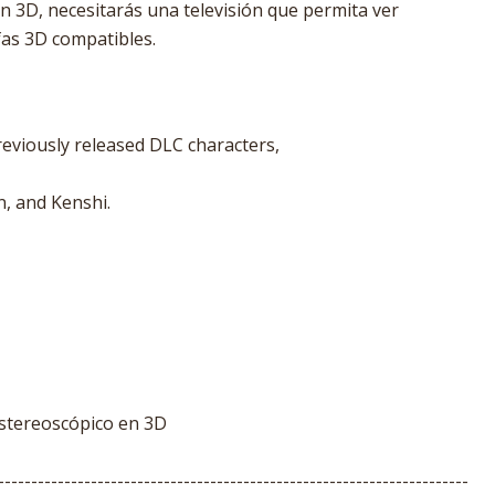
n 3D, necesitarás una televisión que permita ver
as 3D compatibles.
previously released DLC characters,
n, and Kenshi.
estereoscópico en 3D
-----------------------------------------------------------------------