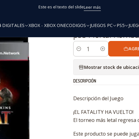
Inicio
PS3 Digitales
ps3 Mortal Kombat Komplete Edition
Este es el texto del slide
Leer más
4 DIGITALES
XBOX - XBOX ONE
CODIGOS
JUEGOS PC
PS5
JUEG
|
ps3 Mortal Komba
AGR
Cantidad
Mostrar stock de ubicac
DESCRIPCIÓN
Descripción del Juego
¡EL FATALITY HA VUELTO!
El torneo más letal regresa 
Este producto se puede juga