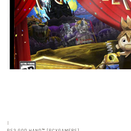
|
PS3 GOD HAND™ [PCXGAMERS]