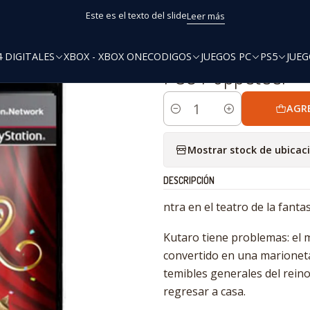
Inicio
PS3 Digitales
PS3 Puppeteer™
Este es el texto del slide
Leer más
4 DIGITALES
XBOX - XBOX ONE
CODIGOS
JUEGOS PC
PS5
JUEG
|
PS3 Puppeteer™
AGR
Cantidad
Mostrar stock de ubicac
DESCRIPCIÓN
ntra en el teatro de la fanta
Kutaro tiene problemas: el 
convertido en una marioneta
temibles generales del rein
regresar a casa.