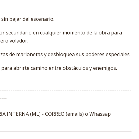
 sin bajar del escenario.
tor secundario en cualquier momento de la obra para
ero volador.
zas de marionetas y desbloquea sus poderes especiales.
s para abrirte camino entre obstáculos y enemigos.
-----------------------------------------------------------------------
----
A INTERNA (ML) - CORREO (emails) o Whassap