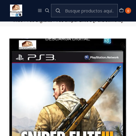
Este es el texto del slide
Leer más
0
Inicio
PS3 Digitales
PS3 Sniper Elite 3 [PCX3GaMeRs]