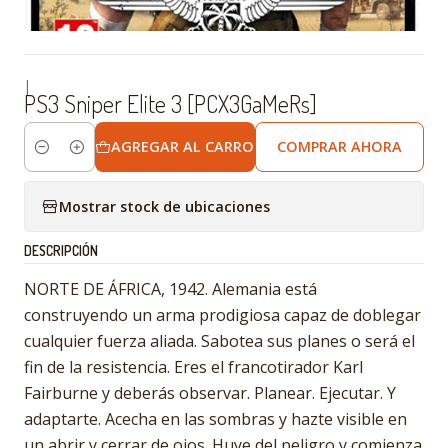
|
PS3 Sniper Elite 3 [PCX3GaMeRs]
AGREGAR AL CARRO
COMPRAR AHORA
Cantidad
Mostrar stock de ubicaciones
DESCRIPCIÓN
NORTE DE ÁFRICA, 1942. Alemania está
construyendo un arma prodigiosa capaz de doblegar
cualquier fuerza aliada. Sabotea sus planes o será el
fin de la resistencia. Eres el francotirador Karl
Fairburne y deberás observar. Planear. Ejecutar. Y
adaptarte. Acecha en las sombras y hazte visible en
un abrir y cerrar de ojos. Huye del peligro y comienza