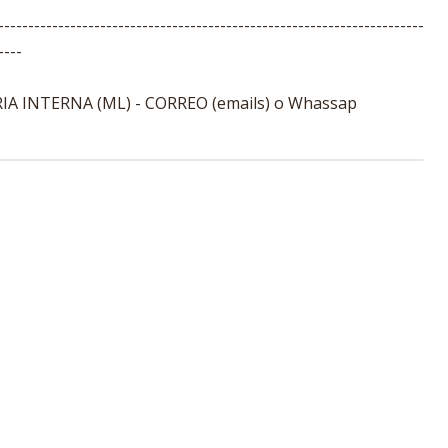
-----------------------------------------------------------------------
----
A INTERNA (ML) - CORREO (emails) o Whassap