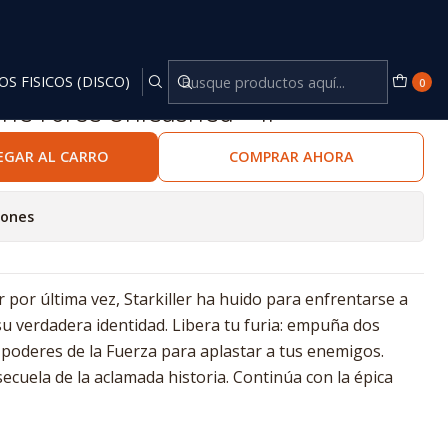
OS FISICOS (DISCO)
0
he Force Unleashed™ II
EGAR AL CARRO
COMPRAR AHORA
iones
por última vez, Starkiller ha huido para enfrentarse a
su verdadera identidad. Libera tu furia: empuña dos
s poderes de la Fuerza para aplastar a tus enemigos.
ecuela de la aclamada historia. Continúa con la épica