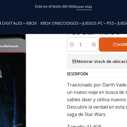
Inicio
PS3 Digitales
PS3 Star Wars® The Force Unleashed™ II
Este es el texto del slide
Leer más
4 DIGITALES
XBOX - XBOX ONE
CODIGOS
JUEGOS PC
PS5
JUEG
|
PS3 Star Wars® T
AGR
Cantidad
Mostrar stock de ubicac
DESCRIPCIÓN
Traicionado por Darth Vader 
un nuevo viaje en busca de 
sables láser y utiliza nuevo
Descubre la verdad en esta s
saga de Star Wars.
Tamaño: 11.4GB