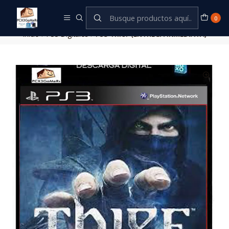
Este es el texto del slide
Leer más
0
Inicio
PS3 Digitales
PS3 Thief (ENTREGA INMEDIATA)