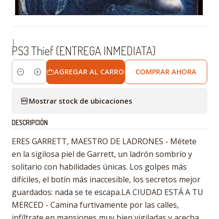
|
PS3 Thief (ENTREGA INMEDIATA)
AGREGAR AL CARRO
COMPRAR AHORA
Cantidad
Mostrar stock de ubicaciones
DESCRIPCIÓN
ERES GARRETT, MAESTRO DE LADRONES - Métete
en la sigilosa piel de Garrett, un ladrón sombrío y
solitario con habilidades únicas. Los golpes más
difíciles, el botín más inaccesible, los secretos mejor
guardados: nada se te escapa.LA CIUDAD ESTÁ A TU
MERCED - Camina furtivamente por las calles,
infíltrate en mansiones muy bien vigiladas y acecha