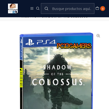
Este es el texto del slide
Leer más
0
Inicio
PS4
SHADOW OF THE COLOSSUS