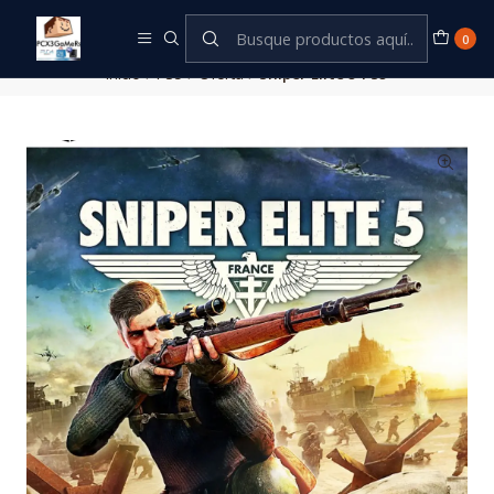
Este es el texto del slide
Leer más
0
Inicio
PS5
Oferta
Sniper Elite 5 PS5