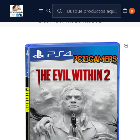
Este es el texto del slide
Leer más
0
Inicio
PS4
The Evil Within 2