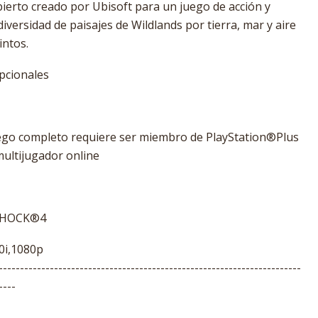
ierto creado por Ubisoft para un juego de acción y
iversidad de paisajes de Wildlands por tierra, mar y aire
intos.
pcionales
juego completo requiere ser miembro de PlayStation®Plus
multijugador online
LSHOCK®4
0i,1080p
-----------------------------------------------------------------------
----