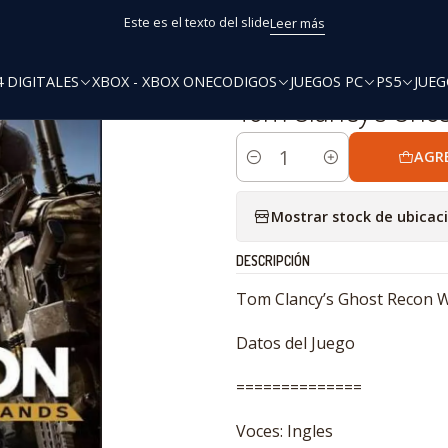
Inicio
PS4
Ofertas
Tom Clancy's Ghost Recon Wildlands PS4
Este es el texto del slide
Leer más
4 DIGITALES
XBOX - XBOX ONE
CODIGOS
JUEGOS PC
PS5
JUEG
|
Tom Clancy's Gho
AGR
Cantidad
Mostrar stock de ubicac
DESCRIPCIÓN
Tom Clancy’s Ghost Recon W
Datos del Juego
==============
Voces: Ingles