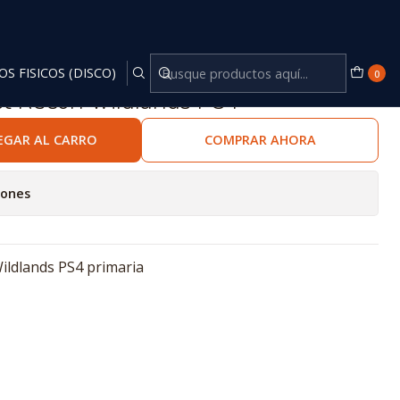
OS FISICOS (DISCO)
0
st Recon Wildlands PS4
EGAR AL CARRO
COMPRAR AHORA
iones
ildlands PS4 primaria