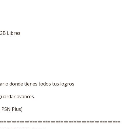
 GB Libres
rio donde tienes todos tus logros
guardar avances.
e PSN Plus)
===============================================