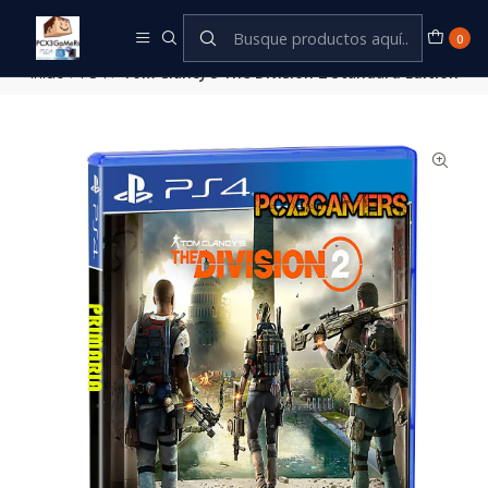
Este es el texto del slide
Leer más
0
Inicio
PS4
Tom Clancy’s The Division 2 Standard Edition