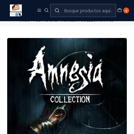
Este es el texto del slide
Leer más
0
Inicio
PS5
Oferta
AMNESIA COLLECTION PS5