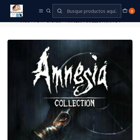
Este es el texto del slide
Leer más
0
Inicio
PS4
Ofertas
AMNESIA COLLECTION PS4