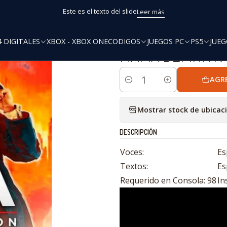
Inicio
PS4
Ofertas
MAFIA DEFINITIVE EDITION PS4
Este es el texto del slide
Leer más
4 DIGITALES
XBOX - XBOX ONE
CODIGOS
JUEGOS PC
PS5
JUEG
|
MAFIA DEFINITIV
AGR
Cantidad
Mostrar stock de ubicac
DESCRIPCIÓN
Voces:
Es
Textos:
Es
Requerido en Consola: 98
In