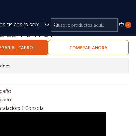
OS FISICOS (DISCO)
0
E EDITION PS4
EGAR AL CARRO
COMPRAR AHORA
iones
pañol
pañol
stalación: 1 Consola