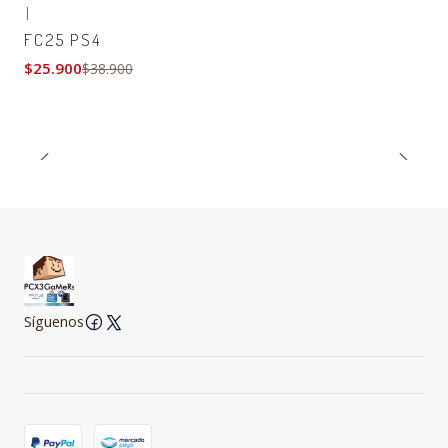
|
-33% OFF
FC25 PS4
$25.900
$38.900
Síguenos