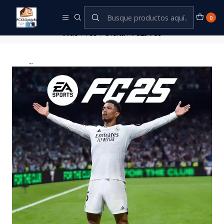
Este es el texto del slide
Leer más
0
Inicio
PS5
Oferta
FC25 PS5