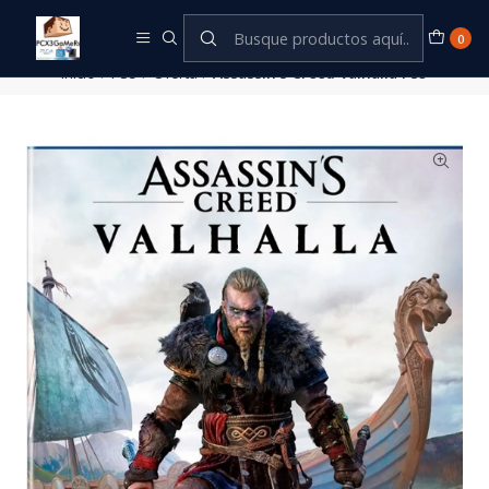
Este es el texto del slide
Leer más
0
Inicio
PS5
Oferta
Assassin's Creed Valhalla PS5