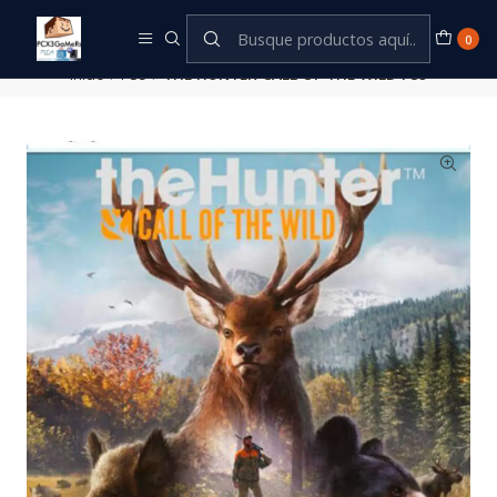
Este es el texto del slide
Leer más
0
Inicio
PS5
THE HUNTER CALL OF THE WILD PS5