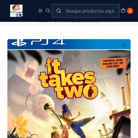
Este es el texto del slide
Leer más
0
Inicio
PS4
It Takes Two PS4