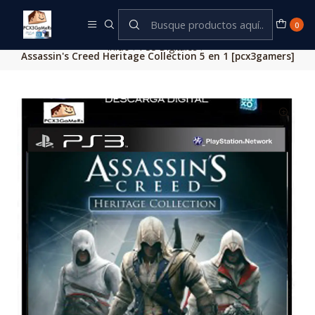
Este es el texto del slide
Leer más
0
Inicio
PS3 Digitales
Assassin's Creed Heritage Collection 5 en 1 [pcx3gamers]