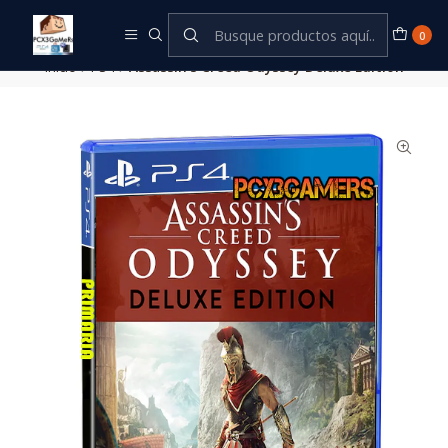
Este es el texto del slide
Leer más
0
Inicio
PS4
Assassin's Creed Odyssey Deluxe Edition