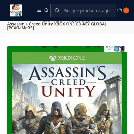
Este es el texto del slide
Leer más
0
Inicio
XBOX - XBOX ONE
Assassin's Creed Unity XBOX ONE CD-KEY GLOBAL
[PCXGaMeRS]