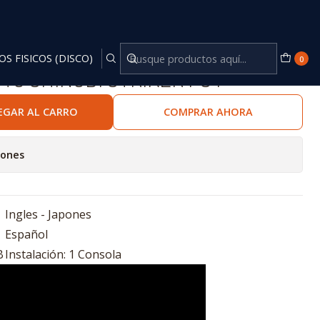
OS FISICOS (DISCO)
0
TO SHINOBI STRIKER PS4
EGAR AL CARRO
COMPRAR AHORA
iones
Ingles - Japones
Español
B
Instalación: 1 Consola