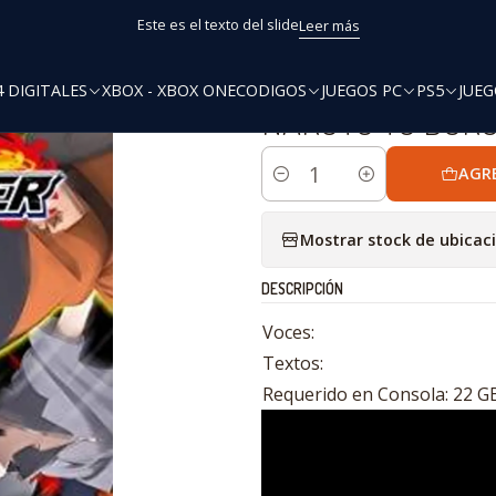
Inicio
PS4
Ofertas
NARUTO TO BORUTO SHINOBI STRIKER PS4
Este es el texto del slide
Leer más
4 DIGITALES
XBOX - XBOX ONE
CODIGOS
JUEGOS PC
PS5
JUEG
|
NARUTO TO BORU
AGR
Cantidad
Mostrar stock de ubicac
DESCRIPCIÓN
Voces:
Textos:
Requerido en Consola: 22 G