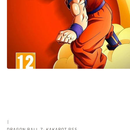
|
-59% OFF
DRAGON BALL Z: KAKAROT PS5