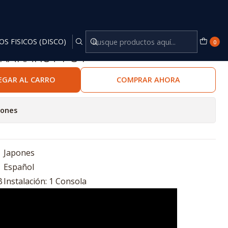
OS FISICOS (DISCO)
0
 KAKAROT PS4
EGAR AL CARRO
COMPRAR AHORA
iones
Japones
Español
B
Instalación: 1 Consola