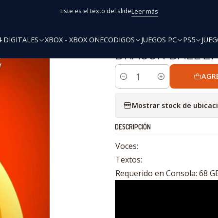
Inicio
PS4
Ofertas
DRAGON BALL Z: KAKAROT PS4
Este es el texto del slide
Leer más
4 DIGITALES
XBOX - XBOX ONE
CODIGOS
JUEGOS PC
PS5
JUEG
|
DRAGON BALL Z:
AGR
Cantidad
Mostrar stock de ubicac
DESCRIPCIÓN
Voces:
Textos:
Requerido en Consola: 68 G