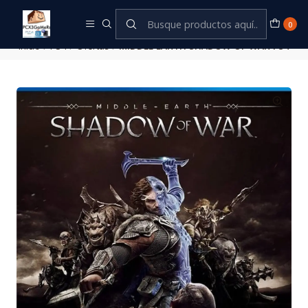
Este es el texto del slide
Leer más
0
Inicio
PS4
Ofertas
MIDDLE EARTH SHADOW OF WAR PS4