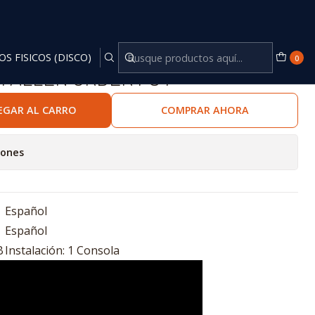
OS FISICOS (DISCO)
0
 FALLEN ORDER PS4
EGAR AL CARRO
COMPRAR AHORA
iones
Español
Español
B
Instalación: 1 Consola