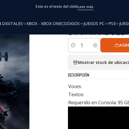
Inicio
PS4
STAR WARS JEDI FALLEN ORDER PS4
Este es el texto del slide
Leer más
4 DIGITALES
XBOX - XBOX ONE
CODIGOS
JUEGOS PC
PS5
JUEG
|
STAR WARS JEDI
AGR
Cantidad
Mostrar stock de ubicac
DESCRIPCIÓN
Voces:
Textos:
Requerido en Consola: 95 G